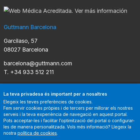
Guttmann Barcelona
Garcilaso, 57
08027 Barcelona
barcelona@guttmann.com
T. +34 933 512 211
La teva privadesa és important per a nosaltres
Català
Llista les accions addicionals
Elegeix les teves preferències de cookies.
Fem servir cookies pròpies i de tercers per millorar els nostres
serveis i la teva experiència de navegació en aquest portal.
Pots acceptar-les i facilitar l’optimització del portal o configurar-
Guttmann és un centre acreditat internacionalment per la
Joint
les de manera personalitzada. Vols més informació? Llegeix la
Commission International
, que certifica que compleix els
nostra
política de cookies
.
estàndards internacionals de qualitat d'atenció sanitària i de