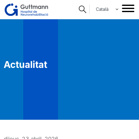
Vés
Select your langua
al
contingut
Actualitat
dijous, 23 abril, 2026