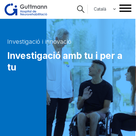
Vés
Select your langua
al
contingut
Investigació i innovació
Investigació amb tu i per a
tu