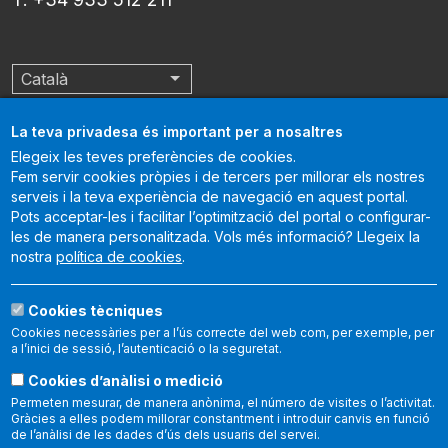
Català
Llista les accions addicionals
La teva privadesa és important per a nosaltres
Elegeix les teves preferències de cookies.
Guttmann és un centre acreditat internacionalment per la
Joint
Fem servir cookies pròpies i de tercers per millorar els nostres
Commission International
, que certifica que compleix els
serveis i la teva experiència de navegació en aquest portal.
Pots acceptar-les i facilitar l’optimització del portal o configurar-
estàndards internacionals de qualitat d'atenció sanitària i de
les de manera personalitzada. Vols més informació? Llegeix la
gestió de l'organització. En següent enllaç permet reportar
nostra
política de cookies
.
aspectes relatius a la seguretat del pacient i a la qualitat de
l’atenció:
Cookies tècniques
https://www.
jointcommissioninternational.
org/contact-us/report-
Cookies necessàries per a l’ús correcte del web com, per exemple, per
a-
quality-and-safety-issue/
.
a l’inici de sessió, l’autenticació o la seguretat.
Cookies d’anàlisi o medició
Permeten mesurar, de manera anònima, el número de visites o l’activitat.
Gràcies a elles podem millorar constantment i introduir canvis en funció
© 2026 Institut Guttmann
de l’anàlisi de les dades d’ús dels usuaris del servei.