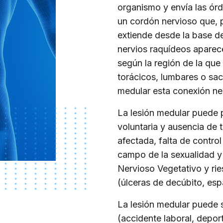
organismo y envía las ór
un cordón nervioso que, p
extiende desde la base de
nervios raquídeos aparece
según la región de la que
torácicos, lumbares o sa
medular esta conexión ner
La lesión medular puede p
voluntaria y ausencia de 
afectada, falta de control
campo de la sexualidad y l
Nervioso Vegetativo y rie
(úlceras de decúbito, espa
La lesión medular puede 
(accidente laboral, deporti