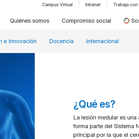
Menu top
Pasar
Campus Virtual
Intranet
Trabaja con
al
Quiénes somos
Compromiso social
Sos
contenido
principal
n e Innovación
Docencia
Internacional
¿Qué es?
La lesión medular es una 
forma parte del Sistema N
principal por la que el ce