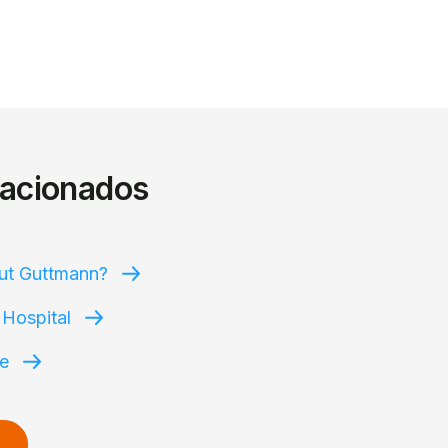
lacionados
tut Guttmann?
 Hospital
te