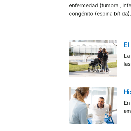
enfermedad (tumoral, infe
congénito (espina bífida)
El
La 
las
Hi
En
em