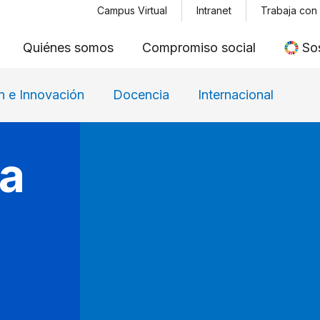
Menu top
Pasar
Campus Virtual
Intranet
Trabaja con
al
Quiénes somos
Compromiso social
Sos
contenido
principal
n e Innovación
Docencia
Internacional
ca