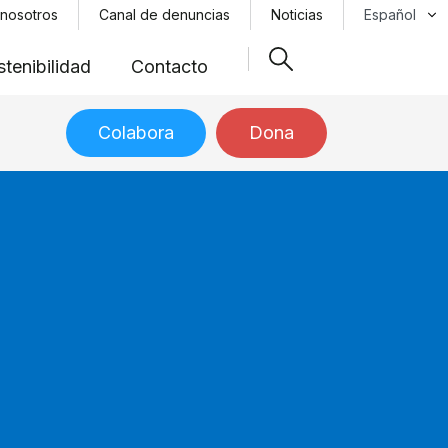
Select your 
 nosotros
Canal de denuncias
Noticias
tenibilidad
Contacto
Colabora
Dona