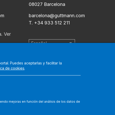
08027 Barcelona
om
barcelona@guttmann.com
T. +34 933 512 211
Español
Lista adicional de acci
tal. Puedes aceptarlas y facilitar la
tica de cookies
.
s estándares internacionales de calidad de atención sanitaria y de
 atención:
https://www.
jointcommissioninternational.
org/contact-
iendo mejoras en función del análisis de los datos de