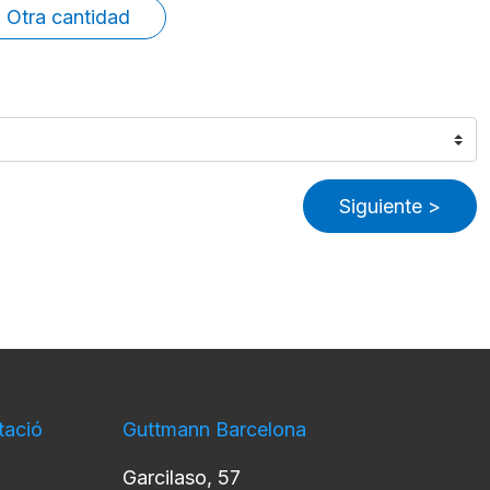
Otra cantidad
Siguiente >
tació
Guttmann Barcelona
Garcilaso, 57