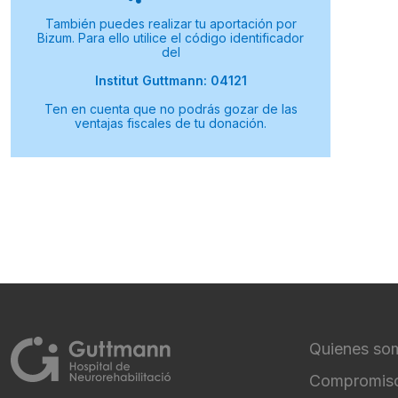
También puedes realizar tu aportación por
Bizum. Para ello utilice el código identificador
del
Institut Guttmann: 04121
Ten en cuenta que no podrás gozar de las
ventajas fiscales de tu donación.
Quienes so
FOOTER NA
Compromiso