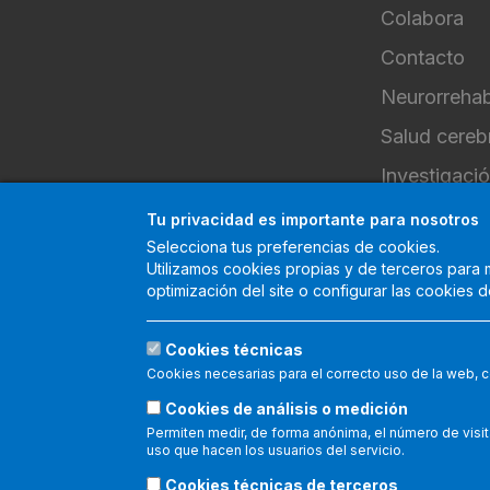
Colabora
Contacto
Neurorrehab
Salud cereb
Investigaci
Internaciona
Tu privacidad es importante para nosotros
Selecciona tus preferencias de cookies.
Envíanos tu
Utilizamos cookies propias y de terceros para m
optimización del site o configurar las cookies
Consultas s
Cookies técnicas
Cookies necesarias para el correcto uso de la web, c
El Institut Guttmann es un centro acreditado internacionalmente po
gestión de la organización. En siguiente enlace permite report
Cookies de análisis o medición
Permiten medir, de forma anónima, el número de visit
uso que hacen los usuarios del servicio.
Cookies técnicas de terceros