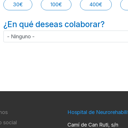
30€
100€
400€
¿En qué deseas colaborar?
mos
Hospital de Neurorehabili
VIGATION
 social
Camí de Can Ruti, s/n