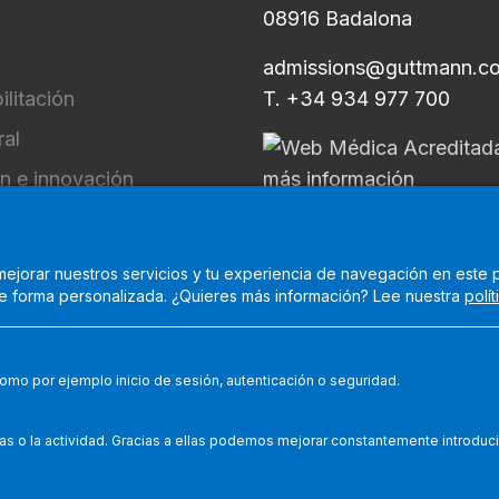
08916 Badalona
admissions@guttmann.c
ilitación
T. +34 934 977 700
ral
ón e innovación
l
 opinión
ejorar nuestros servicios y tu experiencia de navegación en este por
 de forma personalizada. ¿Quieres más información? Lee nuestra
polí
obre temas éticos
omo por ejemplo inicio de sesión, autenticación o seguridad.
r la
Joint Commission International
, que certifica que cumple lo
ar aspectos relativos a la seguridad del paciente y la calidad de la
us/report-a-
quality-and-safety-issue/
.
as o la actividad. Gracias a ellas podemos mejorar constantemente introduc